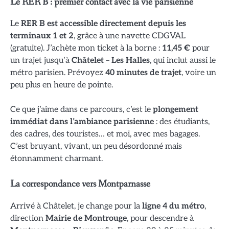
Le RER B : premier contact avec la vie parisienne
Le
RER B est accessible directement depuis les
terminaux 1 et 2
, grâce à une navette CDGVAL
(gratuite). J’achète mon ticket à la borne :
11,45 €
pour
un trajet jusqu’à
Châtelet – Les Halles
, qui inclut aussi le
métro parisien. Prévoyez
40 minutes de trajet
, voire un
peu plus en heure de pointe.
Ce que j’aime dans ce parcours, c’est le
plongement
immédiat dans l’ambiance parisienne
: des étudiants,
des cadres, des touristes… et moi, avec mes bagages.
C’est bruyant, vivant, un peu désordonné mais
étonnamment charmant.
La correspondance vers Montparnasse
Arrivé à Châtelet, je change pour la
ligne 4 du métro
,
direction
Mairie de Montrouge
, pour descendre à