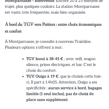
Montparnasse – Bienvenüe
. Encore 20 à 25 minutes de
trajet, plus quelques couloirs. La station Montparnasse
est vaste, très fréquentée, mais bien organisée.
À bord du TGV vers Poitiers : entre choix économiques
et confort
À Montparnasse, je consulte à nouveau Trainline.
Plusieurs options s’offrent à moi :
TGV Inoui à 38-45 €
: avec wifi, wagon
silence, prises électriques, et bar. C’est le
choix du confort.
TGV Ouigo à 19 €
, que je choisis cette fois-
ci. Il part à 14h05. Attention, Ouigo a ses
spécificités :
aucun service à bord
,
bagages
limités (1 seul inclus)
,
pas de choix de
place sans supplément
.