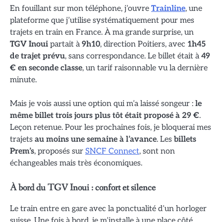
En fouillant sur mon téléphone, j’ouvre
Trainline
, une
plateforme que j’utilise systématiquement pour mes
trajets en train en France. À ma grande surprise, un
TGV Inoui
partait à
9h10
, direction Poitiers, avec
1h45
de trajet prévu
, sans correspondance. Le billet était à
49
€ en seconde classe
, un tarif raisonnable vu la dernière
minute.
Mais je vois aussi une option qui m’a laissé songeur :
le
même billet trois jours plus tôt était proposé à 29 €
.
Leçon retenue. Pour les prochaines fois, je bloquerai mes
trajets
au moins une semaine à l’avance
. Les
billets
Prem’s
, proposés sur
SNCF Connect
, sont non
échangeables mais très économiques.
À bord du TGV Inoui : confort et silence
Le train entre en gare avec la ponctualité d’un horloger
suisse. Une fois à bord, je m’installe à une place côté