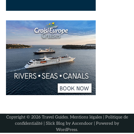
Copyright © 2026
Travel Guides
.
Mentions légales
|
Politique de
confidentialité
| Slick Blog by
Ascendoor
| Powered by
WordPress
.