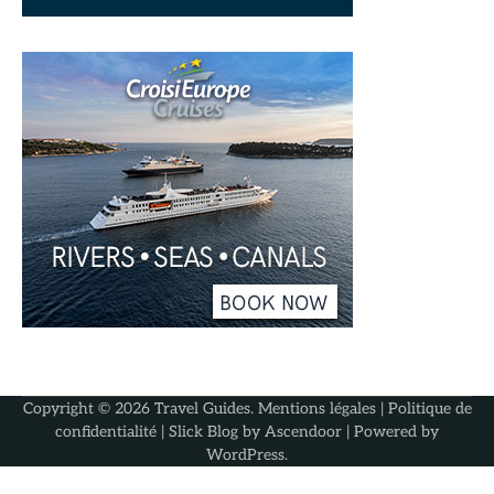
Copyright © 2026
Travel Guides
.
Mentions légales
|
Politique de
confidentialité
| Slick Blog by
Ascendoor
| Powered by
WordPress
.