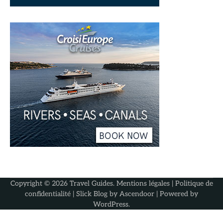
Copyright © 2026
Travel Guides
.
Mentions légales
|
Politique de
confidentialité
| Slick Blog by
Ascendoor
| Powered by
WordPress
.