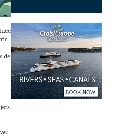
ituée
rir.
s de
jets
ver.