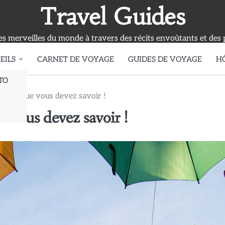
Travel Guides
s merveilles du monde à travers des récits envoûtants et des 
EILS
CARNET DE VOYAGE
GUIDES DE VOYAGE
H
TO
t ce que vous devez savoir !
 vous devez savoir !