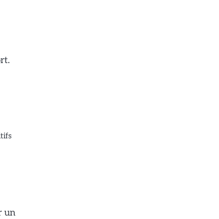
rt.
tifs
r un