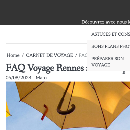
Skip
to
content
Découvrez avec nous le
ASTUCES ET CONS
BONS PLANS PHO
Home
CARNET DE VOYAGE
FAQ Voyage Rennes : Tou
PRÉPARER SON
FAQ Voyage Rennes : Tout ce que
VOYAGE
05/08/2024
Mato