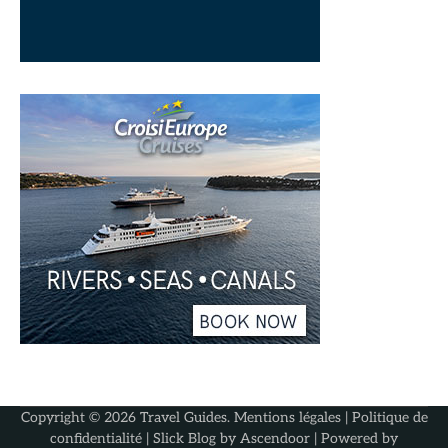
Copyright © 2026
Travel Guides
.
Mentions légales
|
Politique de
confidentialité
| Slick Blog by
Ascendoor
| Powered by