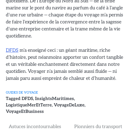
quotidiens. De l’Europe du Nord au Sud — de la brise
marine sur le pont du navire au parfum du café à l’angle
d’une rue urbaine — chaque étape du voyage m’a permis
de faire l’expérience de la convergence entre la sagesse
d’une entreprise centenaire et la trame même de la vie
quotidienne.
DFDS
m’a enseigné ceci : un géant maritime, riche
d’histoire, peut néanmoins apporter un confort tangible
et un véritable enchantement directement dans notre
quotidien. Voyager n’a jamais semblé aussi fluide — ni
jamais paru aussi empreint de chaleur et d’humanité.
GUIDES DE VOYAGE
Tagged
DFDS
,
InsightsMaritimes
,
LogistiqueMerEtTerre
,
VoyageDeLuxe
,
VoyageEtBusiness
Navigation
Astuces incontournables
Pionniers du transport