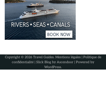
Copyright © 2026
Travel Guides
.
Mentions légales
|
Politique de
confidentialité
| Slick Blog by
Ascendoor
| Powered by
WordPress
.