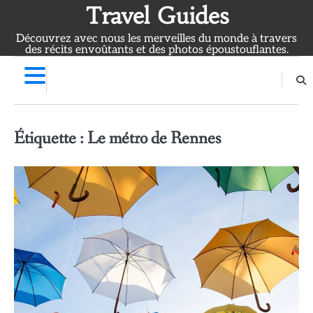
Skip
Travel Guides
to
Découvrez avec nous les merveilles du monde à travers
content
des récits envoûtants et des photos époustouflantes.
Étiquette :
Le métro de Rennes