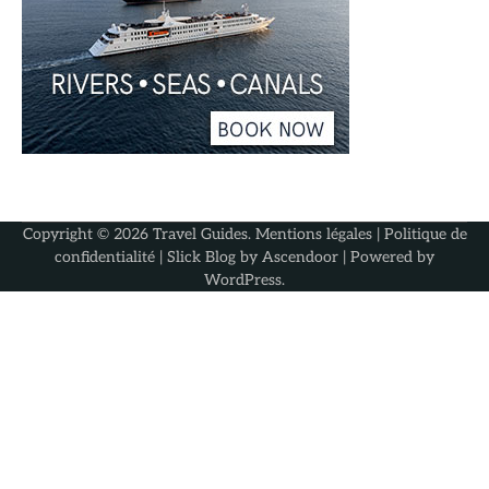
Copyright © 2026
Travel Guides
.
Mentions légales
|
Politique de
confidentialité
| Slick Blog by
Ascendoor
| Powered by
WordPress
.