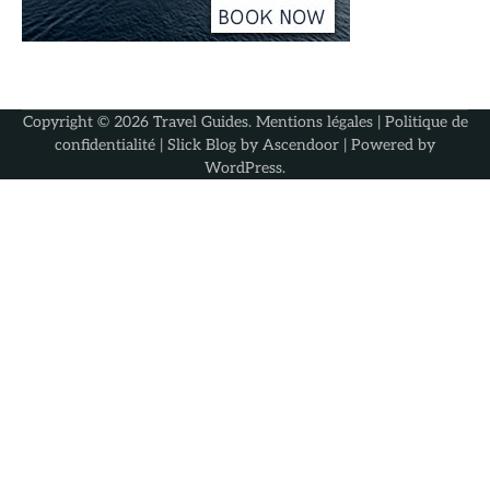
Copyright © 2026
Travel Guides
.
Mentions légales
|
Politique de
confidentialité
| Slick Blog by
Ascendoor
| Powered by
WordPress
.