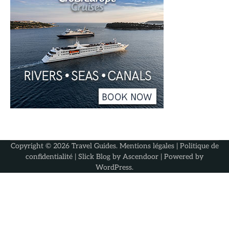
Copyright © 2026
Travel Guides
.
Mentions légales
|
Politique de
confidentialité
| Slick Blog by
Ascendoor
| Powered by
WordPress
.