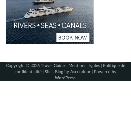
Copyright © 2026
Travel Guides
.
Mentions légales
|
Politique de
confidentialité
| Slick Blog by
Ascendoor
| Powered by
WordPress
.