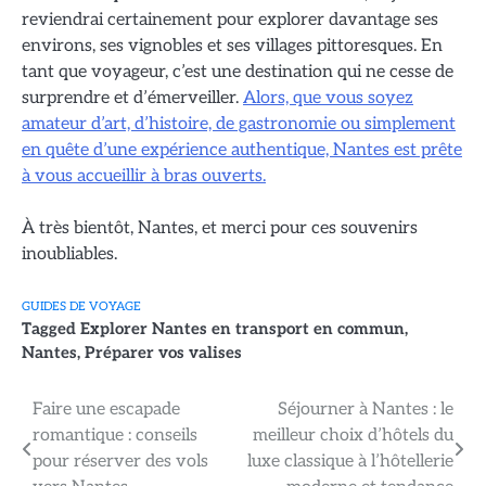
reviendrai certainement pour explorer davantage ses
environs, ses vignobles et ses villages pittoresques. En
tant que voyageur, c’est une destination qui ne cesse de
surprendre et d’émerveiller.
Alors, que vous soyez
amateur d’art, d’histoire, de gastronomie ou simplement
en quête d’une expérience authentique, Nantes est prête
à vous accueillir à bras ouverts.
À très bientôt, Nantes, et merci pour ces souvenirs
inoubliables.
GUIDES DE VOYAGE
Tagged
Explorer Nantes en transport en commun
,
Nantes
,
Préparer vos valises
Navigation
Faire une escapade
Séjourner à Nantes : le
romantique : conseils
meilleur choix d’hôtels du
de
pour réserver des vols
luxe classique à l’hôtellerie