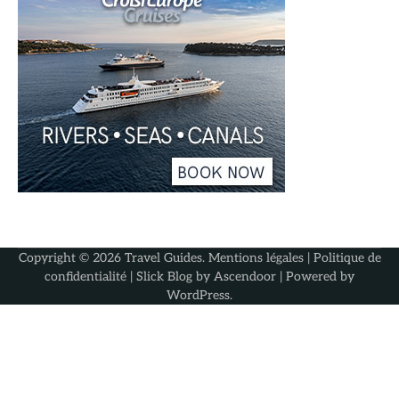
Copyright © 2026
Travel Guides
.
Mentions légales
|
Politique de
confidentialité
| Slick Blog by
Ascendoor
| Powered by
WordPress
.