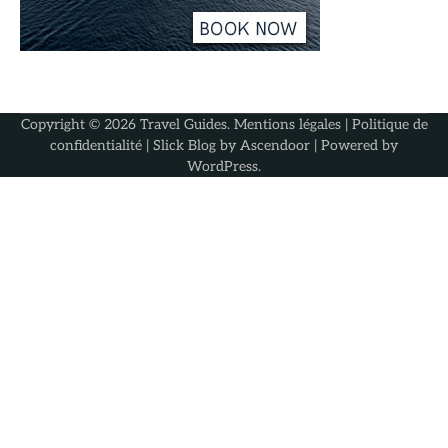
Copyright © 2026
Travel Guides
.
Mentions légales
|
Politique de
confidentialité
| Slick Blog by
Ascendoor
| Powered by
WordPress
.