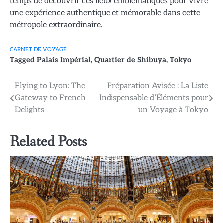
temps de découvrir ces lieux emblématiques pour vivre
une expérience authentique et mémorable dans cette
métropole extraordinaire.
CARNET DE VOYAGE
Tagged
Palais Impérial
,
Quartier de Shibuya
,
Tokyo
Navigation
Flying to Lyon: The
Préparation Avisée : La Liste
Gateway to French
Indispensable d’Éléments pour
de
Delights
un Voyage à Tokyo
l’article
Related Posts