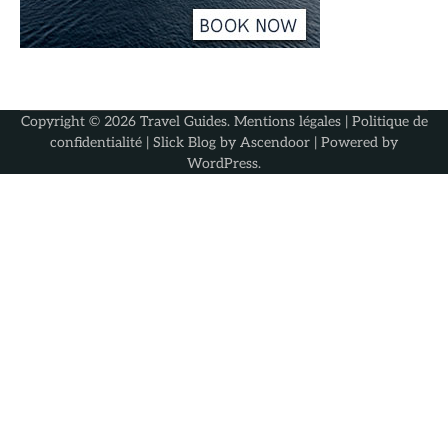
Copyright © 2026
Travel Guides
.
Mentions légales
|
Politique de
confidentialité
| Slick Blog by
Ascendoor
| Powered by
WordPress
.