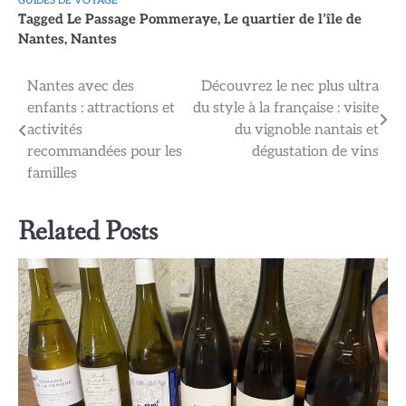
GUIDES DE VOYAGE
Tagged
Le Passage Pommeraye
,
Le quartier de l’île de
Nantes
,
Nantes
Navigation
Nantes avec des
Découvrez le nec plus ultra
enfants : attractions et
du style à la française : visite
de
activités
du vignoble nantais et
l’article
recommandées pour les
dégustation de vins
familles
Related Posts