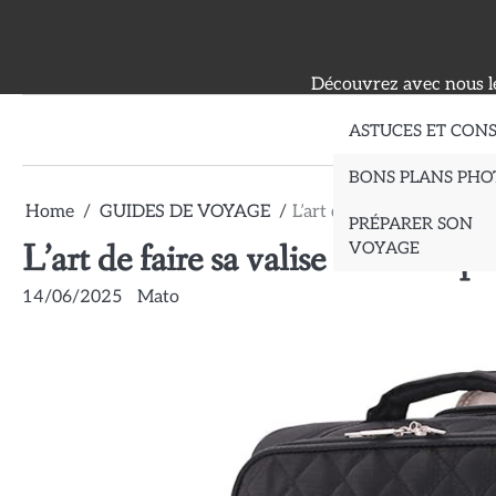
Skip
to
content
Découvrez avec nous le
ASTUCES ET CONS
BONS PLANS PHO
Home
GUIDES DE VOYAGE
L’art de faire sa valise :
PRÉPARER SON
L’art de faire sa valise : astuces 
VOYAGE
14/06/2025
Mato