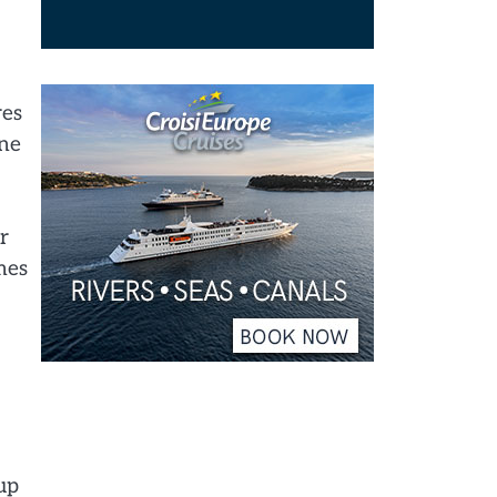
res
une
r
mes
up