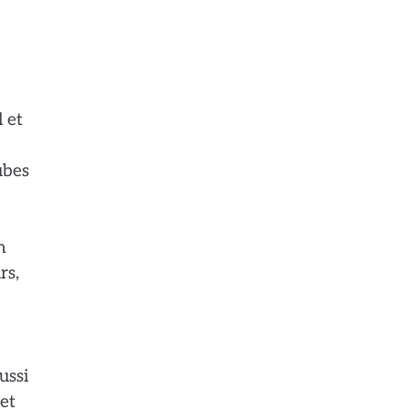
l et
ubes
n
rs,
ussi
 et