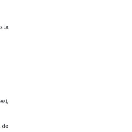
s la
es),
s de