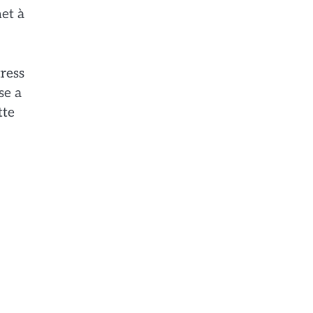
met à
tress
se a
tte