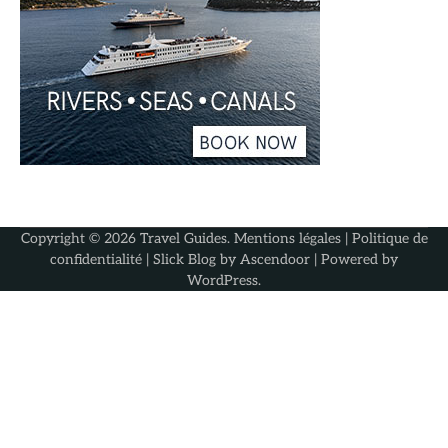
Copyright © 2026
Travel Guides
.
Mentions légales
|
Politique de
confidentialité
| Slick Blog by
Ascendoor
| Powered by
WordPress
.