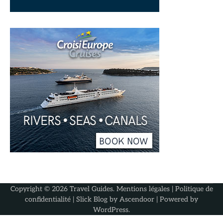
Copyright © 2026
Travel Guides
.
Mentions légales
|
Politique de
confidentialité
| Slick Blog by
Ascendoor
| Powered by
WordPress
.