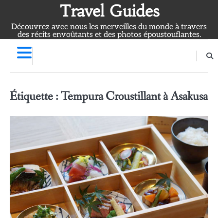
Skip
Travel Guides
to
Découvrez avec nous les merveilles du monde à travers
content
des récits envoûtants et des photos époustouflantes.
Étiquette :
Tempura Croustillant à Asakusa