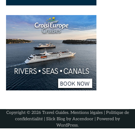
Copyright © 2026
Travel Guides
.
Mentions légales
|
Politique de
confidentialité
| Slick Blog by
Ascendoor
| Powered by
WordPress
.