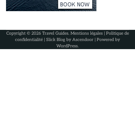
Copyright © 2026
Travel Guides
.
Mentions légales
|
Politique de
confidentialité
| Slick Blog by
Ascendoor
| Powered by
WordPress
.