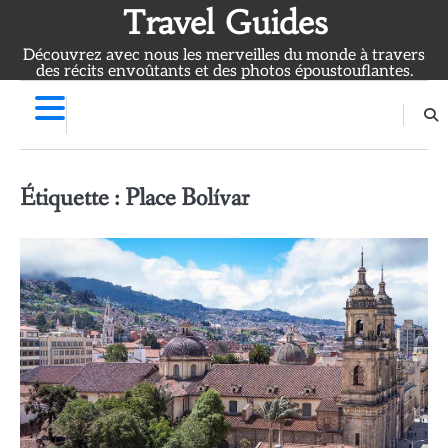
Skip
Travel Guides
to
Découvrez avec nous les merveilles du monde à travers
content
des récits envoûtants et des photos époustouflantes.
Étiquette :
Place Bolívar