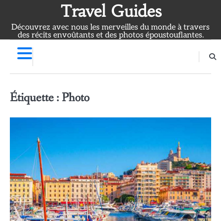
Skip
Travel Guides
to
Découvrez avec nous les merveilles du monde à travers
content
des récits envoûtants et des photos époustouflantes.
Étiquette :
Photo