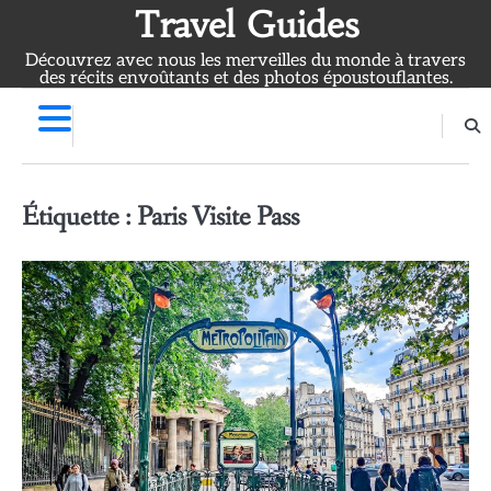
Skip
Travel Guides
to
Découvrez avec nous les merveilles du monde à travers
content
des récits envoûtants et des photos époustouflantes.
Étiquette :
Paris Visite Pass