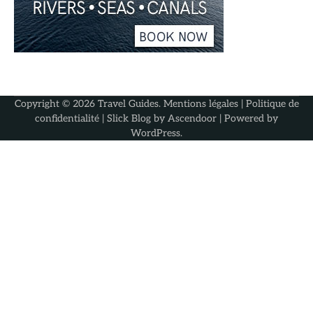
Copyright © 2026
Travel Guides
.
Mentions légales
|
Politique de
confidentialité
| Slick Blog by
Ascendoor
| Powered by
WordPress
.