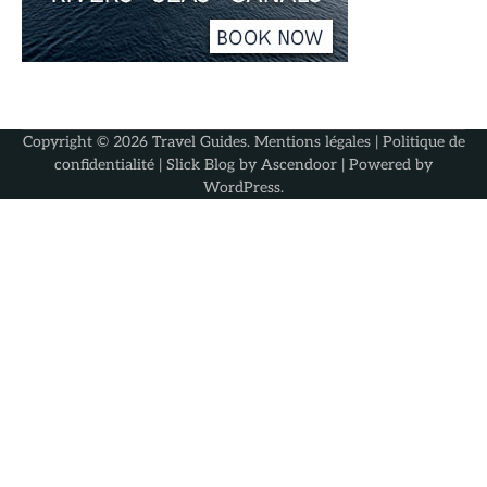
Copyright © 2026
Travel Guides
.
Mentions légales
|
Politique de
confidentialité
| Slick Blog by
Ascendoor
| Powered by
WordPress
.