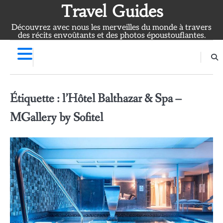
Skip
Travel Guides
to
Découvrez avec nous les merveilles du monde à travers
content
des récits envoûtants et des photos époustouflantes.
Étiquette :
l’Hôtel Balthazar & Spa –
MGallery by Sofitel