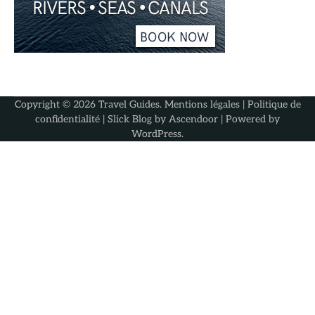
Copyright © 2026
Travel Guides
.
Mentions légales
|
Politique de
confidentialité
| Slick Blog by
Ascendoor
| Powered by
WordPress
.