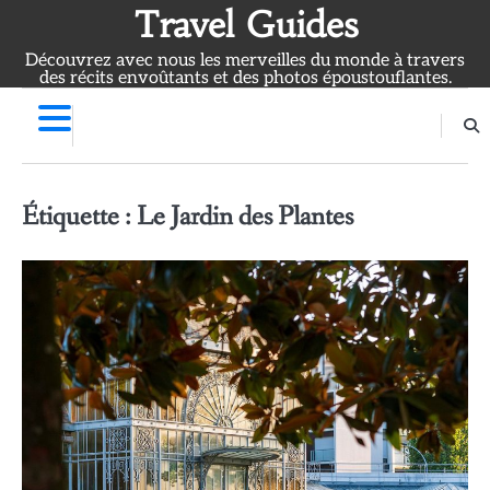
Skip
Travel Guides
to
Découvrez avec nous les merveilles du monde à travers
content
des récits envoûtants et des photos époustouflantes.
Étiquette :
Le Jardin des Plantes