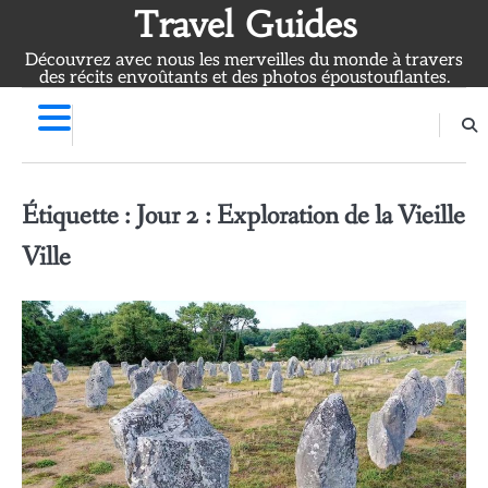
Skip
Travel Guides
to
Découvrez avec nous les merveilles du monde à travers
content
des récits envoûtants et des photos époustouflantes.
Étiquette :
Jour 2 : Exploration de la Vieille
Ville