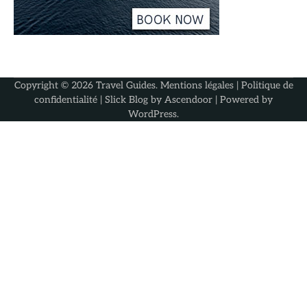
Copyright © 2026
Travel Guides
.
Mentions légales
|
Politique de
confidentialité
| Slick Blog by
Ascendoor
| Powered by
WordPress
.