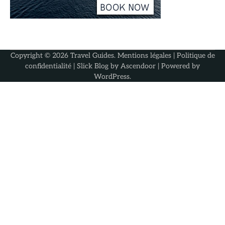
Copyright © 2026
Travel Guides
.
Mentions légales
|
Politique de
confidentialité
| Slick Blog by
Ascendoor
| Powered by
WordPress
.