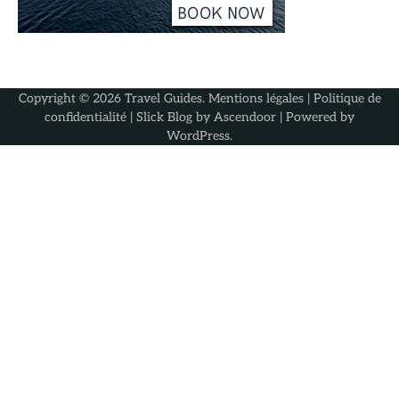
Copyright © 2026
Travel Guides
.
Mentions légales
|
Politique de
confidentialité
| Slick Blog by
Ascendoor
| Powered by
WordPress
.