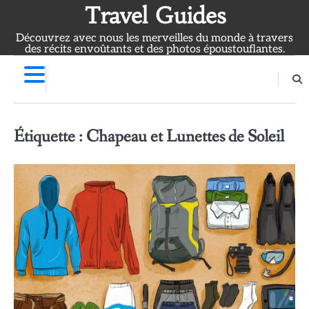
Skip
Travel Guides
to
Découvrez avec nous les merveilles du monde à travers
content
des récits envoûtants et des photos époustouflantes.
Étiquette :
Chapeau et Lunettes de Soleil