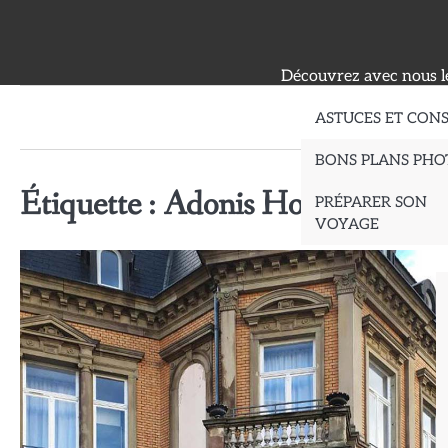
Skip
to
content
Découvrez avec nous le
ASTUCES ET CONS
BONS PLANS PHO
Étiquette :
Adonis Hotel Strasbo
PRÉPARER SON
VOYAGE