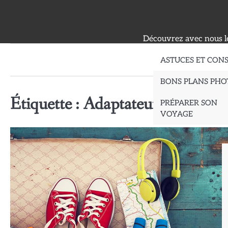
Skip
to
content
Découvrez avec nous le
ASTUCES ET CONS
BONS PLANS PHO
Étiquette :
Adaptateur de Prise É
PRÉPARER SON
VOYAGE